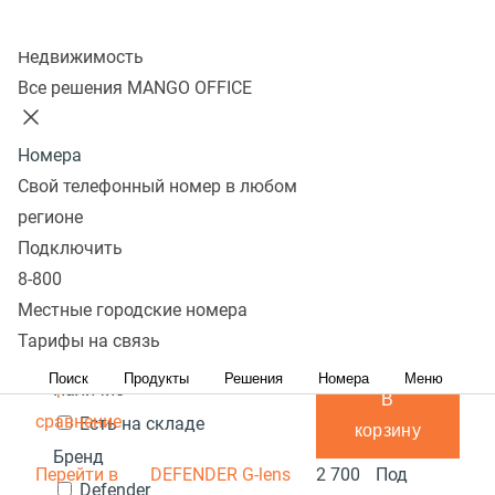
Колл-центр
Показать
Недвижимость
Все решения MANGO OFFICE
В избранном 0 товаров
Сравнить 0 товаров
Номера
Сбросить
Перейти в
Популярные
Фильтры
DEFENDER G-lens
3 700
Под
Свой телефонный номер в любом
избранное
Популярные
2577 HD720p
С высоким рейтингом
₽
Сначала
заказ
регионе
Перейти в
дешевые
Сначала дорогие
Подключить
В
сравнение
Акция
8-800
корзину
Местные городские номера
Перейти в
Цена,
руб.:
DEFENDER G-lens
3 800
Под
Тарифы на связь
избранное
2693 HD1080p
₽
заказ
-
Поиск
Продукты
Решения
Номера
Меню
Перейти в
Наличие
В
сравнение
Есть на складе
корзину
Бренд
Перейти в
DEFENDER G-lens
2 700
Под
Defender