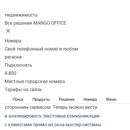
Колл-центр
Подключить
Недвижимость
Все решения MANGO OFFICE
Компаниям среднего и крупного бизнеса удобно
Номера
иметь необходимые инструменты в едином окне своей
Свой телефонный номер в любом
CRM-системы. Доступ к функциям Контакт-центра
регионе
прямо из окна платформы позволяет не терять лиды
Подключить
и ускорить работу с клиентами.
8-800
Открытое API позволяет использовать функции
Местные городские номера
Тарифы на связь
Контакт-центра MANGO OFFICE во внешних системах
и настраивать интеграцию практически с любым
Поиск
Продукты
Решения
Номера
Меню
сторонним сервисом. Теперь можно вести
и анализировать текстовые коммуникации
с клиентами прямо из окна мастер-системы.