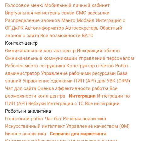
Голосовое меню
Мобильный личный кабинет
Виртуальная магистраль связи
СМС-рассылки
Распределение звонков
Манго Мобайл
Интеграция с
ОПДкРК
Автоинформатор
Автосекретарь
Обратный
звонок с сайта
Все возможности ВАТС
Контакт-центр
Омниканальный контакт-центр
Исходящий обзвон
Омниканальные коммуникации
Управление персоналом
Рабочее место сотрудника
Конструктор отчетов
Робот-
администратор
Управление рабочими ресурсами
База
знаний
Управление сделками
ПИП (API) для УВК (CRM)
Чат для сайта
Оценка эффективности работы
Все
возможности колл-центра
Интеграции
Интеграции по
ПИП (API)
Вебхуки
Интеграция с 1С
Все интеграции
Роботы и аналитика
Голосовой робот
Чат-бот
Речевая аналитика
Искусственный интеллект
Управление качеством (QM)
Бизнес-аналитика
Сервисы для маркетинга