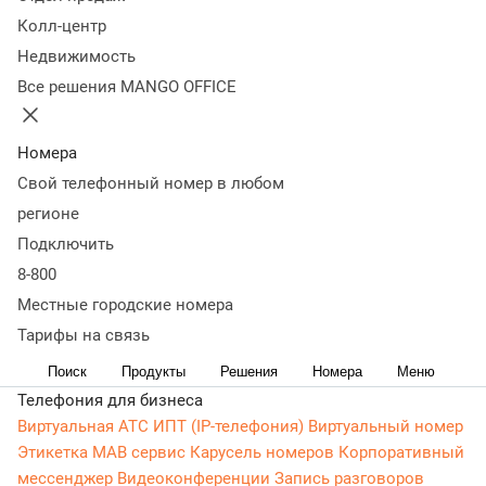
Мобильный телефон
Колл-центр
Некорректно заполнено поле "Мобильный телефон"
Недвижимость
E-mail
Все решения MANGO OFFICE
Некорректно заполнено поле "E-mail"
У меня есть промокод
Промокод
Номера
Некорректно заполнено поле "Промокод"
Свой телефонный номер в любом
Я даю согласие на
обработку своих данных
регионе
Я согласен на
получение рекламной информации
Подключить
о продуктах и услугах, экспертных материалов, новостях,
информации о текущих акциях и бонусах
8-800
по предоставленным каналам связи
Местные городские номера
Зарегистрироваться
Тарифы на связь
Поиск
Продукты
Решения
Номера
Меню
Круглосуточно
Телефония для бизнеса
Виртуальная АТС
ИПТ (IP-телефония)
Виртуальный номер
Этикетка
МАВ сервис
Карусель номеров
Корпоративный
мессенджер
Видеоконференции
Запись разговоров