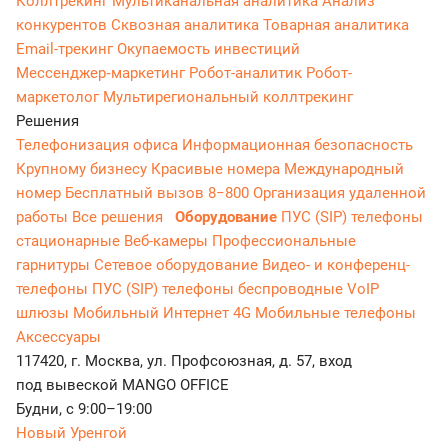
Коллтрекинг
Мультиканальная аналитика
Анализ
конкурентов
Сквозная аналитика
Товарная аналитика
Email-трекинг
Окупаемость инвестиций
Мессенджер‑маркетинг
Робот-аналитик
Робот-
маркетолог
Мультирегиональный коллтрекинг
Решения
Телефонизация офиса
Информационная безопасность
Крупному бизнесу
Красивые номера
Международный
номер
Бесплатный вызов 8−800
Организация удаленной
работы
Все решения
Оборудование
ПУС (SIP) телефоны
стационарные
Веб-камеры
Профессиональные
гарнитуры
Сетевое оборудование
Видео- и конференц-
телефоны
ПУС (SIP) телефоны беспроводные
VoIP
шлюзы
Мобильный Интернет 4G
Мобильные телефоны
Аксессуары
117420, г. Москва, ул. Профсоюзная, д. 57, вход
под вывеской MANGO OFFICE
Будни, с 9:00–19:00
Новый Уренгой