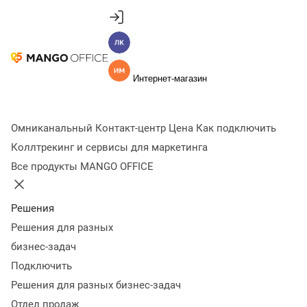
Продукты
Личный кабинет
MANGO OFFICE
Вход и регистрация
Единые бизнес-коммуникации
Интернет-магазин
Подключить
Введите Логин и пароль в форме ниже
Виртуальная АТС
Цена
Как подключить
Регистрация
Войти
Омниканальный Контакт-центр
Цена
Как подключить
Зарегистрируйтесь, чтобы получить доступ
Коллтрекинг и сервисы для маркетинга
ко всем возможностям
Все продукты MANGO OFFICE
ФИО
Решения
Некорректно заполнено поле "ФИО"
Решения для разных
Пароль
бизнес-задач
Некорректно заполнено поле "Пароль"
Сгенерировать пароль
Подключить
Повторите пароль
Решения для разных бизнес-задач
Некорректно заполнено поле "Повторите пароль"
Отдел продаж