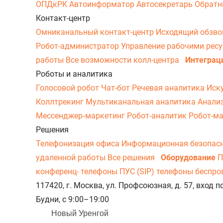
ОПДкРК
Автоинформатор
Автосекретарь
Обратн
Контакт-центр
Омниканальный контакт-центр
Исходящий обзв
Робот-администратор
Управление рабочими рес
работы
Все возможности колл-центра
Интеграц
Роботы и аналитика
Голосовой робот
Чат-бот
Речевая аналитика
Иск
Коллтрекинг
Мультиканальная аналитика
Анали
Мессенджер‑маркетинг
Робот-аналитик
Робот-м
Решения
Телефонизация офиса
Информационная безопас
удаленной работы
Все решения
Оборудование
П
конференц- телефоны
ПУС (SIP) телефоны беспр
117420, г. Москва, ул. Профсоюзная, д. 57, вход
Будни, с 9:00–19:00
Новый Уренгой