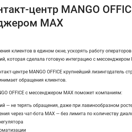
нтакт-центр MANGO OFFIC
нджером MAX
ния клиентов в едином окне, ускорять работу операторов
ий, которая сделала готовую интеграцию с мессенджером 
нтакт-центре MANGO OFFICE крупнейший лизингодатель стр
инимает обращения клиентов.
NGO OFFICE с мессенджером MAX поможет компаниям:
ний — не терять обращения, даже при лавинообразном рост
ния через чат-бота MAX — без лимита по количеству диал
срегулятора
втоматизации