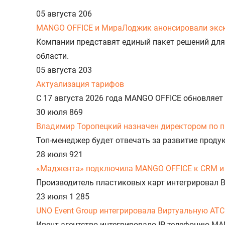
05 августа
206
MANGO OFFICE и МираЛоджик анонсировали экс
Компании представят единый пакет решений для
области.
05 августа
203
Актуализация тарифов
С 17 августа 2026 года MANGO OFFICE обновляет
30 июля
869
Владимир Торопецкий назначен директором по 
Топ-менеджер будет отвечать за развитие прод
28 июля
921
«Маджента» подключила MANGO OFFICE к CRM и 
Производитель пластиковых карт интегрировал 
23 июля
1 285
UNO Event Group интегрировала Виртуальную АТС
Ивент-агентство интегрировало IP-телефонию MA