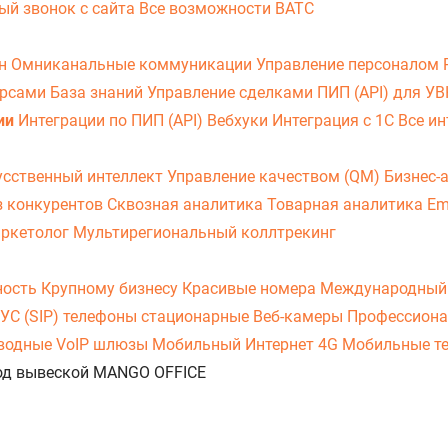
ый звонок с сайта
Все возможности ВАТС
он
Омниканальные коммуникации
Управление персоналом
урсами
База знаний
Управление сделками
ПИП (API) для У
ии
Интеграции по ПИП (API)
Вебхуки
Интеграция с 1С
Все ин
усственный интеллект
Управление качеством (QM)
Бизнес-
з конкурентов
Сквозная аналитика
Товарная аналитика
Em
аркетолог
Мультирегиональный коллтрекинг
ность
Крупному бизнесу
Красивые номера
Международный
УС (SIP) телефоны стационарные
Веб-камеры
Профессиона
оводные
VoIP шлюзы
Мобильный Интернет 4G
Мобильные т
 под вывеской MANGO OFFICE